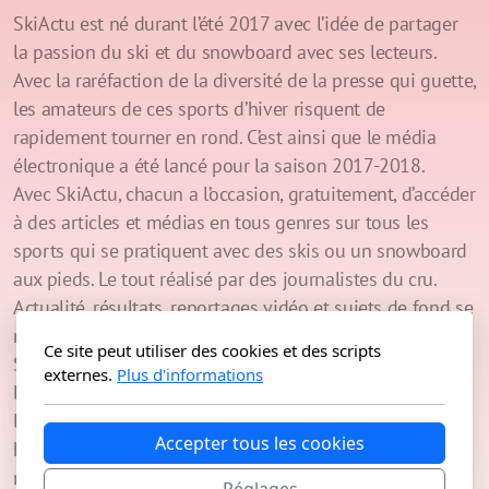
SkiActu est né durant l’été 2017 avec l’idée de partager
la passion du ski et du snowboard avec ses lecteurs.
Avec la raréfaction de la diversité de la presse qui guette,
les amateurs de ces sports d’hiver risquent de
rapidement tourner en rond.
C’est ainsi que le média
électronique a été lancé pour la saison 2017-2018.
Avec SkiActu, chacun a l’occasion, gratuitement, d’accéder
à des articles et médias en tous genres sur tous les
sports qui se pratiquent avec des skis ou un snowboard
aux pieds. Le tout réalisé par des journalistes du cru.
Actualité, résultats, reportages vidéo et sujets de fond se
relaient pour étancher votre soif d’informations.
Ce site peut utiliser des cookies et des scripts
Si le ski alpin est évidemment la discipline qui déchaîne
externes.
Plus d'informations
le plus de passions de par sa tradition en Suisse,
l’objectif est aussi de s’intéresser à d’autres sports
Accepter tous les cookies
hivernaux qui souffrent d’une couverture médiatique
moindre. Ainsi, un accent particulier est mis sur les