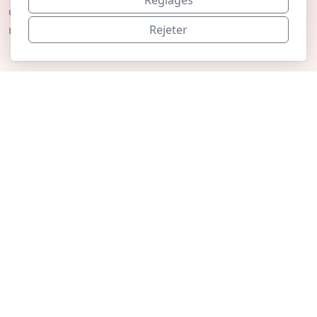
Réglages
disciplines nordiques, freestyle et freeride dans le
monde de SkiActu.
Rejeter
Pour accéder au site
SkiActu.ch
SkiActu Sàrl
Rue du village 26, CH-1274 Grens
Conditions générales de vente